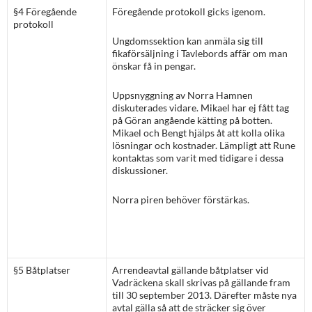
§4 Föregående
Föregående protokoll gicks igenom.
protokoll
Ungdomssektion kan anmäla sig till
fikaförsäljning i Tavlebords affär om man
önskar få in pengar.
Uppsnyggning av Norra Hamnen
diskuterades vidare. Mikael har ej fått tag
på Göran angående kätting på botten.
Mikael och Bengt hjälps åt att kolla olika
lösningar och kostnader. Lämpligt att Rune
kontaktas som varit med tidigare i dessa
diskussioner.
Norra piren behöver förstärkas.
§5 Båtplatser
Arrendeavtal gällande båtplatser vid
Vadräckena skall skrivas på gällande fram
till 30 september 2013. Därefter måste nya
avtal gälla så att de sträcker sig över