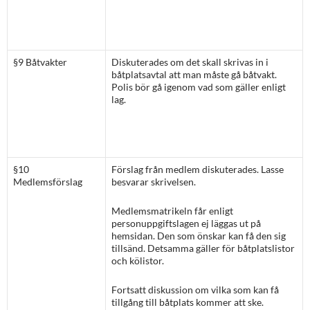
§9 Båtvakter
Diskuterades om det skall skrivas in i
båtplatsavtal att man måste gå båtvakt.
Polis bör gå igenom vad som gäller enligt
lag.
§10
Förslag från medlem diskuterades. Lasse
Medlemsförslag
besvarar skrivelsen.
Medlemsmatrikeln får enligt
personuppgiftslagen ej läggas ut på
hemsidan. Den som önskar kan få den sig
tillsänd. Detsamma gäller för båtplatslistor
och kölistor.
Fortsatt diskussion om vilka som kan få
tillgång till båtplats kommer att ske.