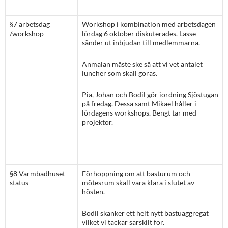
§7 arbetsdag
Workshop i kombination med arbetsdagen
/workshop
lördag 6 oktober diskuterades. Lasse
sänder ut inbjudan till medlemmarna.
Anmälan måste ske så att vi vet antalet
luncher som skall göras.
Pia, Johan och Bodil gör iordning Sjöstugan
på fredag. Dessa samt Mikael håller i
lördagens workshops. Bengt tar med
projektor.
§8 Varmbadhuset
Förhoppning om att basturum och
status
mötesrum skall vara klara i slutet av
hösten.
Bodil skänker ett helt nytt bastuaggregat
vilket vi tackar särskilt för.