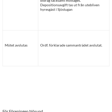
bidrag tacksamt mottages.
Depositionsavgift tas ut från utebliven
hyresgäst i Sjöstugan
Mötet avslutas
Ordf. förklarade sammanträdet avslutat.
För Föreningen Nösund