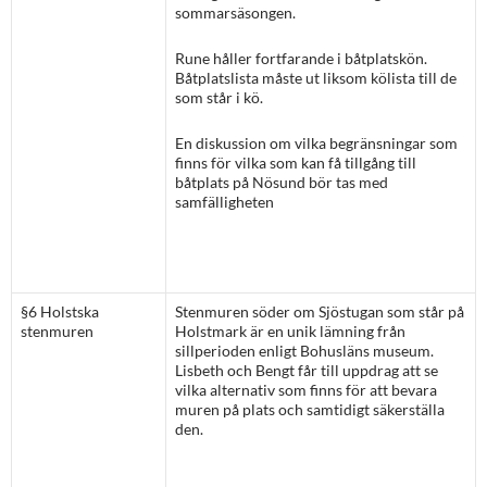
sommarsäsongen.
Rune håller fortfarande i båtplatskön.
Båtplatslista måste ut liksom kölista till de
som står i kö.
En diskussion om vilka begränsningar som
finns för vilka som kan få tillgång till
båtplats på Nösund bör tas med
samfälligheten
§6 Holstska
Stenmuren söder om Sjöstugan som står på
stenmuren
Holstmark är en unik lämning från
sillperioden enligt Bohusläns museum.
Lisbeth och Bengt får till uppdrag att se
vilka alternativ som finns för att bevara
muren på plats och samtidigt säkerställa
den.