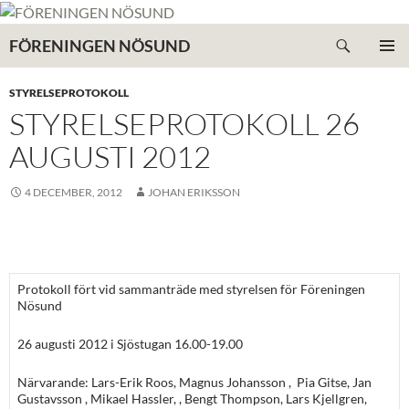
Hoppa
till
Sök
FÖRENINGEN NÖSUND
innehåll
PRIMÄR
MENY
STYRELSEPROTOKOLL
STYRELSEPROTOKOLL 26
AUGUSTI 2012
4 DECEMBER, 2012
JOHAN ERIKSSON
Protokoll fört vid sammanträde med styrelsen för Föreningen
Nösund
26 augusti 2012 i Sjöstugan 16.00-19.00
Närvarande: Lars-Erik Roos, Magnus Johansson , Pia Gitse, Jan
Gustavsson , Mikael Hassler, , Bengt Thompson, Lars Kjellgren,