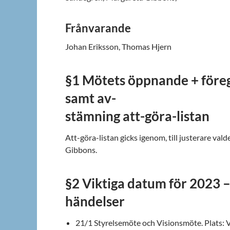
Frånvarande
Johan Eriksson, Thomas Hjern
§1 Mötets öppnande + föreg. 
samt av-
stämning att-göra-listan
Att-göra-listan gicks igenom, till justerare va
Gibbons.
§2 Viktiga datum för 2023 –
händelser
21/1 Styrelsemöte och Visionsmöte. Plats: 