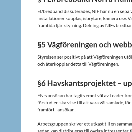
El/bredband diskuterades, NIF har nu en separa
installationer kopplas, isbrytare, kamera osv. 
framtida fjärrstyrning. Delning av NIFs bredband
§5 Vägföreningen och webb
Styrelsen ser positivt på att Vägföreningen utö
och återkopplar detta till Vägföreningen.
§6 Havskantsprojektet – u
FN:s ansökan har tagits emot väl av Leader-kon
förstudien ska vi se till att vara väl samlade, 
framfört i ansökan.
Arbetsgruppen skriver ett utkast till en samman
sedan kan distribueras till övriga intressenter,