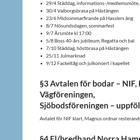
29/4 Städdag, informations-/medlemsmöte, 
30/4 Valborgsbrasa på Hästängen
23/6 Midsommarfirande på Hasslers äng
8/7 Nösundsdagen, sommarfest
9/7 Årsmöte kl 17:00
5/8 Boss 40-års jubileum, Regatta och bal
7/10 Städdag, höstbrasa på Hästängen
25/11 Julmarknad
9/12 Fackeltåg och julkonsert i kapellet
§3 Avtalen för bodar – NIF, 
Vägföreningen,
Sjöbodsföreningen – uppföl
Avtalet för NIF klart, Magnus ordnar resterand
§4 El/bredband Norra Ha