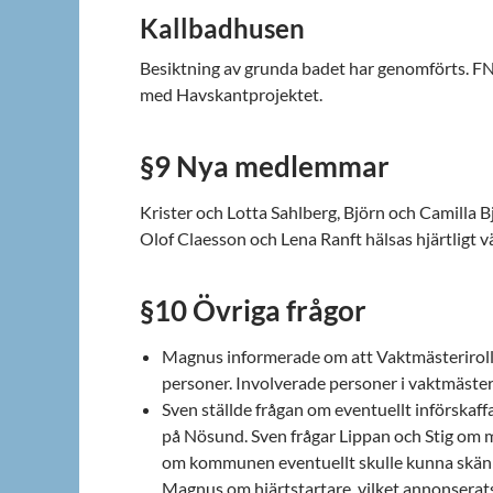
Kallbadhusen
Besiktning av grunda badet har genomförts. FN
med Havskantprojektet.
§9 Nya medlemmar
Krister och Lotta Sahlberg, Björn och Camilla B
Olof Claesson och Lena Ranft hälsas hjärtligt
§10 Övriga frågor
Magnus informerade om att Vaktmästerirolle
personer. Involverade personer i vaktmäster
Sven ställde frågan om eventuellt införskaff
på Nösund. Sven frågar Lippan och Stig om
om kommunen eventuellt skulle kunna skänka e
Magnus om hjärtstartare, vilket annonserats