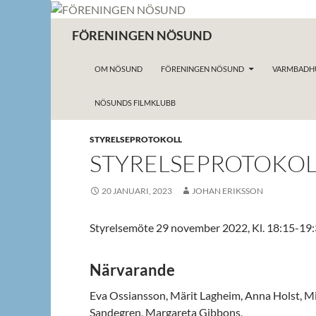
Hoppa
till
Sök
FÖRENINGEN NÖSUND
innehåll
OM NÖSUND
FÖRENINGEN NÖSUND
VARMBADH
NÖSUNDS FILMKLUBB
STYRELSEPROTOKOLL
STYRELSEPROTOKOLL
20 JANUARI, 2023
JOHAN ERIKSSON
Styrelsemöte 29 november 2022, Kl. 18:15-19
Närvarande
Eva Ossiansson, Märit Lagheim, Anna Holst, M
Sandegren, Margareta Gibbons,