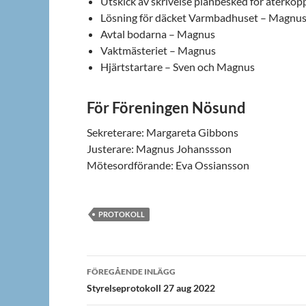
Utskick av skrivelse planbesked för återko
Lösning för däcket Varmbadhuset – Magnu
Avtal bodarna – Magnus
Vaktmästeriet – Magnus
Hjärtstartare – Sven och Magnus
För Föreningen Nösund
Sekreterare: Margareta Gibbons
Justerare: Magnus Johanssson
Mötesordförande: Eva Ossiansson
PROTOKOLL
Inläggsnavigering
FÖREGÅENDE INLÄGG
Styrelseprotokoll 27 aug 2022