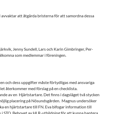
 avvaktar att åtgärda bristerna för att samordna dessa
järkvik, Jenny Sundell, Lars och Karin Gimbringer, Per-
 välkomna som medlemmar i föreningen.
n och dess uppgifter måste förtydligas med ansvariga
iet återkommer med förslag på en checklista.
ande av en Hjärtstartare. Det finns i dagsläget två stycken
 möjlig placering på Nösundsgården. Magnus undersöker
n hjärtstartare till FN. Eva bifogar information till
 i STO. Behovet av HLR-utbildning för att kunna hantera