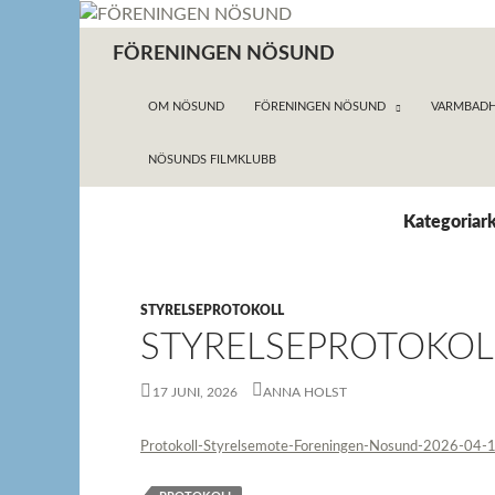
Hoppa
till
Sök
FÖRENINGEN NÖSUND
innehåll
OM NÖSUND
FÖRENINGEN NÖSUND
VARMBADH
NÖSUNDS FILMKLUBB
Kategoriark
STYRELSEPROTOKOLL
STYRELSEPROTOKOLL
17 JUNI, 2026
ANNA HOLST
Protokoll-Styrelsemote-Foreningen-Nosund-2026-04-