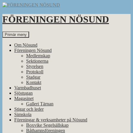
Hoppa
till
innehåll
FÖRENINGEN NÖSUND
Sök
Primär meny
Om Nösund
Föreningen Nösund
Medlemskap
Sektionerna
Styrelsen
Protokoll
Stadgar
Kontakt
Varmbadhuset
Sjöstugan
Magasinet
Galleri Tärnan
Stigar och leder
Simskola
Föreningar & verksamheter på Nösund
Boxvike Segelsällskap
Båthamnsföreningen