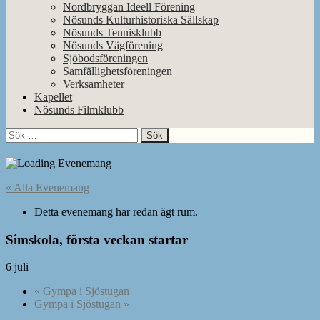
Nordbryggan Ideell Förening
Nösunds Kulturhistoriska Sällskap
Nösunds Tennisklubb
Nösunds Vägförening
Sjöbodsföreningen
Samfällighetsföreningen
Verksamheter
Kapellet
Nösunds Filmklubb
Sök
efter:
« Alla Evenemang
Detta evenemang har redan ägt rum.
Simskola, första veckan startar
6 juli
«
Gympa i Sjöstugan
Gympa i Sjöstugan
»