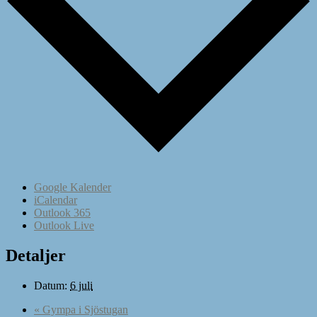
Google Kalender
iCalendar
Outlook 365
Outlook Live
Detaljer
Datum:
6 juli
«
Gympa i Sjöstugan