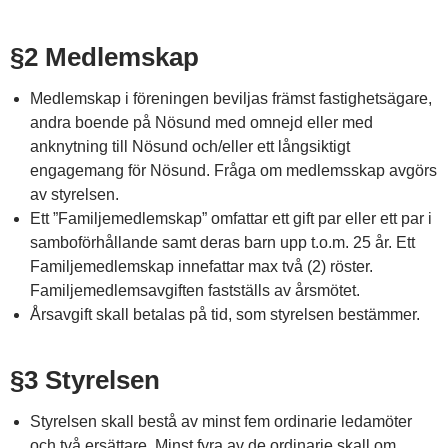
§2 Medlemskap
Medlemskap i föreningen beviljas främst fastighetsägare,
andra boende på Nösund med omnejd eller med
anknytning till Nösund och/eller ett långsiktigt
engagemang för Nösund. Fråga om medlemsskap avgörs
av styrelsen.
Ett ”Familjemedlemskap” omfattar ett gift par eller ett par i
samboförhållande samt deras barn upp t.o.m. 25 år. Ett
Familjemedlemskap innefattar max två (2) röster.
Familjemedlemsavgiften fastställs av årsmötet.
Årsavgift skall betalas på tid, som styrelsen bestämmer.
§3 Styrelsen
Styrelsen skall bestå av minst fem ordinarie ledamöter
och två ersättare. Minst fyra av de ordinarie skall om