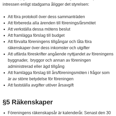
intressen enligt stadgarna åligger det styrelsen:
Att föra protokoll över dess sammanträden
Att förbereda alla ärenden till förenings/årsmötet
Att verkställa dessa mötens beslut
Att framlägga förslag till budget
Att förvalta föreningens tillgångar och låta föra
räkenskaper över dess inkomster och utgifter
Att utfärda föreskrifter angående nyttjandet av föreningens
byggnader, bryggor och annan av föreningen
administrerad eller ägd tillgång
Att framlägga förslag till års/föreningsmöten i frågor som
är av större betydelse för föreningen
Att fastställa avgifter utöver årsavgift
§5 Räkenskaper
Föreningens räkenskapsår är kalenderår. Senast den 30