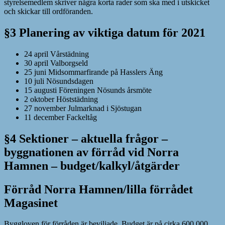
styrelsemedlem skriver några korta rader som ska med i utskicket
och skickar till ordföranden.
§3 Planering av viktiga datum för 2021
24 april Vårstädning
30 april Valborgseld
25 juni Midsommarfirande på Hasslers Äng
10 juli Nösundsdagen
15 augusti Föreningen Nösunds årsmöte
2 oktober Höststädning
27 november Julmarknad i Sjöstugan
11 december Fackeltåg
§4 Sektioner – aktuella frågor –
byggnationen av förråd vid Norra
Hamnen – budget/kalkyl/åtgärder
Förråd Norra Hamnen/lilla förrådet
Magasinet
Byggloven för förråden är beviljade. Budget är på cirka 600 000