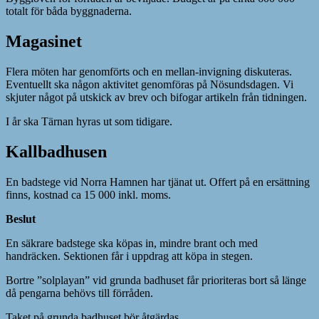
totalt för båda byggnaderna.
Magasinet
Flera möten har genomförts och en mellan-invigning diskuteras.
Eventuellt ska någon aktivitet genomföras på Nösundsdagen. Vi
skjuter något på utskick av brev och bifogar artikeln från tidningen.
I år ska Tärnan hyras ut som tidigare.
Kallbadhusen
En badstege vid Norra Hamnen har tjänat ut. Offert på en ersättning
finns, kostnad ca 15 000 inkl. moms.
Beslut
En säkrare badstege ska köpas in, mindre brant och med
handräcken. Sektionen får i uppdrag att köpa in stegen.
Bortre ”solplayan” vid grunda badhuset får prioriteras bort så länge
då pengarna behövs till förråden.
Taket på grunda badhuset bör åtgärdas.