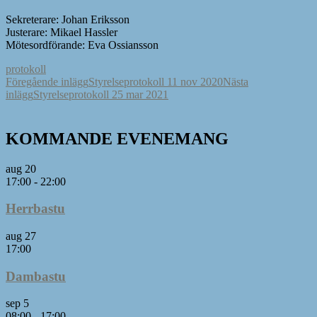
Sekreterare: Johan Eriksson
Justerare: Mikael Hassler
Mötesordförande: Eva Ossiansson
protokoll
Inläggsnavigering
Föregående inlägg
Styrelseprotokoll 11 nov 2020
Nästa
inlägg
Styrelseprotokoll 25 mar 2021
KOMMANDE EVENEMANG
aug
20
17:00
-
22:00
Herrbastu
aug
27
17:00
Dambastu
sep
5
08:00
-
17:00