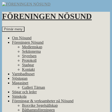
Hoppa
till
innehåll
FÖRENINGEN NÖSUND
Sök
Primär meny
Om Nösund
Föreningen Nösund
Medlemskap
Sektionerna
Styrelsen
Protokoll
Stadgar
Kontakt
Varmbadhuset
Sjöstugan
Magasinet
Galleri Tärnan
Stigar och leder
Simskola
Föreningar & verksamheter på Nösund
Boxvike Segelsällskap
Båthamnsföreningen