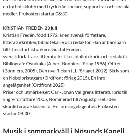
en fotbollsklubb med tryck från spelare, supportrar och sociala
medier. Frukosten startar 08:30
KRISTIAN FREDÉN 23 juli
Kristian Fredén, född 1972, är en svensk författare,
litteraturkritiker, bibliotekarie och redaktör. Han är barnbarn
till litteraturhistorikern Gustaf Fredén,
svensk författare, litteraturkritiker, bibliotekarie och redaktör.
Bibliografi: Ostakaka (Albert Bonniers förlag 1996), Offret
(Bonniers, 2005), Den nya flickan (LL-förlaget 2012), Skriv som
en Nobelpristagare (Ordfront förlag 2015), En inre
angelägenhet (Ordfront 2025)
Priser och utmärkelser: Carl-Johan Vallgrens litteraturpris till
yngre författare 2005, Nominerad till Augustpriset i den
skönlitterära klassen för En inre angelägenhet. Frukosten
startar 08:30
Musik i sommarkväll i Nösunds Kapell