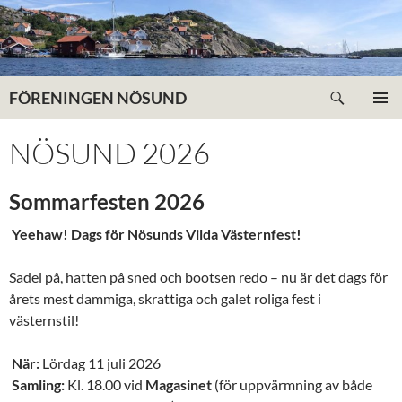
Hoppa
till
innehåll
Sök
FÖRENINGEN NÖSUND
PRIMÄR
MENY
NÖSUND 2026
Sommarfesten 2026
Yeehaw! Dags för Nösunds Vilda Västernfest!
Sadel på, hatten på sned och bootsen redo – nu är det dags för
årets mest dammiga, skrattiga och galet roliga fest i
västernstil!
När:
Lördag 11 juli 2026
Samling:
Kl. 18.00 vid
Magasinet
(för uppvärmning av både