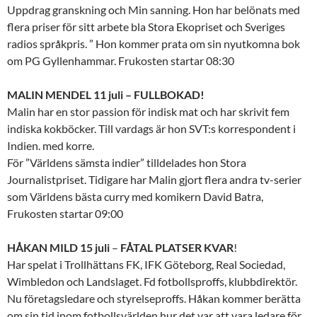
Uppdrag granskning och Min sanning. Hon har belönats med
flera priser för sitt arbete bla Stora Ekopriset och Sveriges
radios språkpris. ” Hon kommer prata om sin nyutkomna bok
om PG Gyllenhammar. Frukosten startar 08:30
MALIN MENDEL 11 juli – FULLBOKAD!
Malin har en stor passion för indisk mat och har skrivit fem
indiska kokböcker. Till vardags är hon SVT:s korrespondent i
Indien. med korre.
För ”Världens sämsta indier” tilldelades hon Stora
Journalistpriset. Tidigare har Malin gjort flera andra tv-serier
som Världens bästa curry med komikern David Batra,
Frukosten startar 09:00
HÅKAN
MILD 15 juli
–
FÅTAL PLATSER KVAR
!
Har spelat i Trollhättans FK, IFK Göteborg, Real Sociedad,
Wimbledon och Landslaget. Fd fotbollsproffs, klubbdirektör.
Nu företagsledare och styrelseproffs. Håkan kommer berätta
om sin tid inom fotbollsvärlden hur det var att vara ledare för