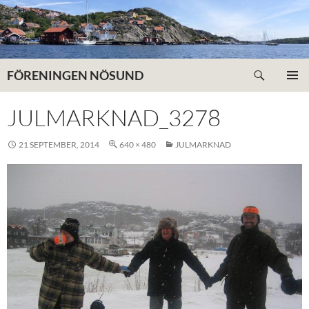
Hoppa
till
innehåll
Sök
FÖRENINGEN NÖSUND
PRIMÄR
MENY
JULMARKNAD_3278
21 SEPTEMBER, 2014
640 × 480
JULMARKNAD