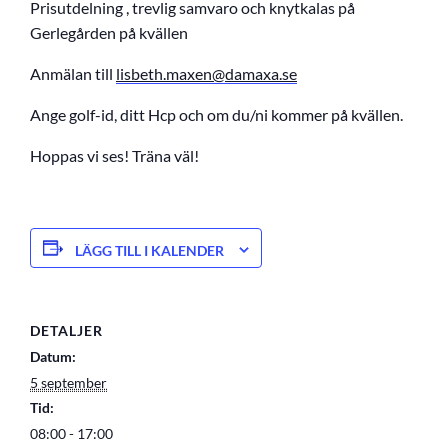
Prisutdelning , trevlig samvaro och knytkalas på
Gerlegården på kvällen
Anmälan till
lisbeth.maxen@damaxa.se
Ange golf-id, ditt Hcp och om du/ni kommer på kvällen.
Hoppas vi ses! Träna väl!
LÄGG TILL I KALENDER
DETALJER
Datum:
5 september
Tid:
08:00 - 17:00