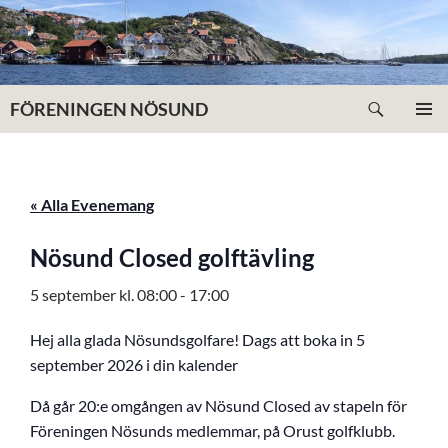
Hoppa
till
innehåll
Sök
FÖRENINGEN NÖSUND
PRIMÄR
MENY
« Alla Evenemang
Nösund Closed golftävling
5 september kl. 08:00
-
17:00
Hej alla glada Nösundsgolfare! Dags att boka in 5
september 2026 i din kalender
Då går 20:e omgången av Nösund Closed av stapeln för
Föreningen Nösunds medlemmar, på Orust golfklubb.