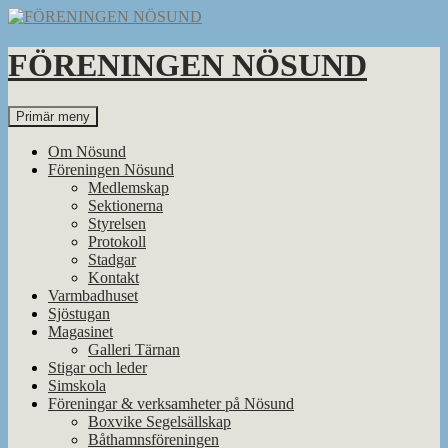
Hoppa
till
innehåll
FÖRENINGEN NÖSUND
Sök
Primär meny
Om Nösund
Föreningen Nösund
Medlemskap
Sektionerna
Styrelsen
Protokoll
Stadgar
Kontakt
Varmbadhuset
Sjöstugan
Magasinet
Galleri Tärnan
Stigar och leder
Simskola
Föreningar & verksamheter på Nösund
Boxvike Segelsällskap
Båthamnsföreningen