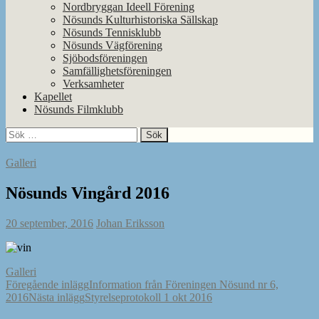
Nordbryggan Ideell Förening
Nösunds Kulturhistoriska Sällskap
Nösunds Tennisklubb
Nösunds Vägförening
Sjöbodsföreningen
Samfällighetsföreningen
Verksamheter
Kapellet
Nösunds Filmklubb
Sök
efter:
Galleri
Nösunds Vingård 2016
20 september, 2016
Johan Eriksson
Galleri
Inläggsnavigering
Föregående inlägg
Information från Föreningen Nösund nr 6,
2016
Nästa inlägg
Styrelseprotokoll 1 okt 2016