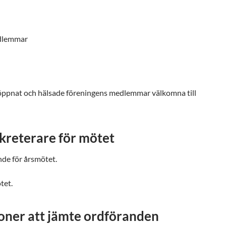
edlemmar
öppnat och hälsade föreningens medlemmar välkomna till
ekreterare för mötet
nde för årsmötet.
tet.
soner att jämte ordföranden