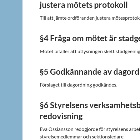
justera mötets protokoll
Till att jämte ordföranden justera mötesproto
§4 Fråga om mötet är stadge
Mötet bifaller att utlysningen skett stadgeenlig
§5 Godkännande av dagord
Förslaget till dagordning godkändes.
§6 Styrelsens verksamhets
redovisning
Eva Ossiansson redogjorde för styrelsens arbe
styrelsemedlemmar och sektionsledare.