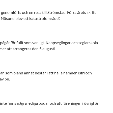
enomförts och en resa till Strömstad. Förra årets skrift
r Nösund blev ett katastrofområde”.
går för fullt som vanligt. Kappseglingar och seglarskola.
mer att arrangeras den 5 augusti.
n som bland annat består i att hålla hamnen isfri och
av pir.
nte finns några lediga bodar och att föreningen i övrigt är