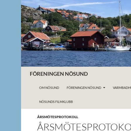
Hoppa
till
innehåll
Sök
FÖRENINGEN NÖSUND
OM NÖSUND
FÖRENINGEN NÖSUND
VARMBADH
NÖSUNDS FILMKLUBB
ÅRSMÖTESPROTOKOLL
ÅRSMÖTESPROTOKOLL