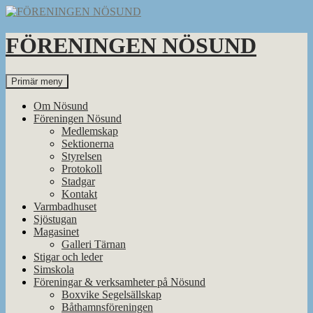
Hoppa
till
innehåll
FÖRENINGEN NÖSUND
Sök
Primär meny
Om Nösund
Föreningen Nösund
Medlemskap
Sektionerna
Styrelsen
Protokoll
Stadgar
Kontakt
Varmbadhuset
Sjöstugan
Magasinet
Galleri Tärnan
Stigar och leder
Simskola
Föreningar & verksamheter på Nösund
Boxvike Segelsällskap
Båthamnsföreningen