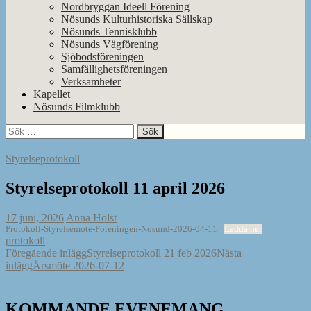
Nordbryggan Ideell Förening
Nösunds Kulturhistoriska Sällskap
Nösunds Tennisklubb
Nösunds Vägförening
Sjöbodsföreningen
Samfällighetsföreningen
Verksamheter
Kapellet
Nösunds Filmklubb
Sök
efter:
Styrelseprotokoll
Styrelseprotokoll 11 april 2026
17 juni, 2026
Anna Holst
Protokoll-Styrelsemote-Foreningen-Nosund-2026-04-11
Ladda ner
protokoll
Inläggsnavigering
Föregående inlägg
Styrelseprotokoll 21 feb 2026
Nästa
inlägg
Årsmöte 2026-07-12
KOMMANDE EVENEMANG