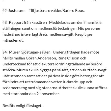
§2 Justerare Till justerare valdes Barbro Roos.
§3 Rapport från kassören Meddelades om den finansiella
ställningen samt om medlemsförteckningen. Nio personer
hade ännu inte erlagt årets medlemsavgift. Respit ges
månaden ut.
§4 Muren Sjöstugan-sälgen Under gårdagen hade möte
hållits mellan Göran Andersson, Rune Olsson och
undertecknad för att diskutera iordningställande av berörd
sträcka. Muren skulle byggas på så sätt, att den sluttade svagt
utåt stranden samt att det på dess insida göts betong för att
förhindra att utströmmande vatten luckrade upp och
sedermera tog med sig stenarna. Arbetet skulle kunna utföras
med start omkr den 21 november.
Beslöts enligt förslaget.