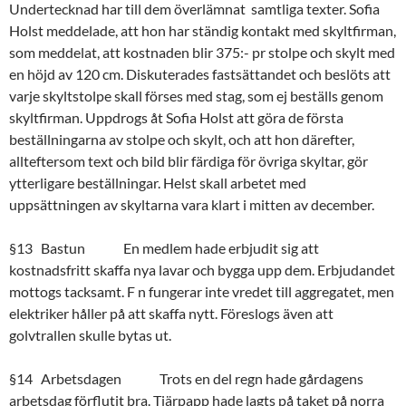
Undertecknad har till dem överlämnat samtliga texter. Sofia
Holst meddelade, att hon har ständig kontakt med skyltfirman,
som meddelat, att kostnaden blir 375:- pr stolpe och skylt med
en höjd av 120 cm. Diskuterades fastsättandet och beslöts att
varje skyltstolpe skall förses med stag, som ej beställs genom
skyltfirman. Uppdrogs åt Sofia Holst att göra de första
beställningarna av stolpe och skylt, och att hon därefter,
allteftersom text och bild blir färdiga för övriga skyltar, gör
ytterligare beställningar. Helst skall arbetet med
uppsättningen av skyltarna vara klart i mitten av december.
§13 Bastun En medlem hade erbjudit sig att
kostnadsfritt skaffa nya lavar och bygga upp dem. Erbjudandet
mottogs tacksamt. F n fungerar inte vredet till aggregatet, men
elektriker håller på att skaffa nytt. Föreslogs även att
golvtrallen skulle bytas ut.
§14 Arbetsdagen Trots en del regn hade gårdagens
arbetsdag förflutit bra. Tjärpapp hade lagts på taket på norra