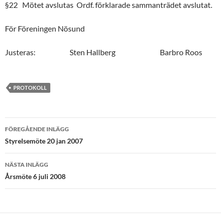
§22 Mötet avslutas Ordf. förklarade sammanträdet avslutat.
För Föreningen Nösund
Justeras: Sten Hallberg Barbro Roos
PROTOKOLL
Inläggsnavigering
FÖREGÅENDE INLÄGG
Styrelsemöte 20 jan 2007
NÄSTA INLÄGG
Årsmöte 6 juli 2008