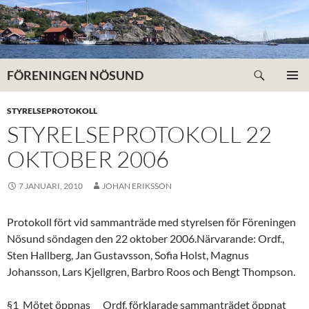
Hoppa
till
innehåll
Sök
FÖRENINGEN NÖSUND
PRIMÄR
MENY
STYRELSEPROTOKOLL
STYRELSEPROTOKOLL 22
OKTOBER 2006
7 JANUARI, 2010
JOHAN ERIKSSON
Protokoll fört vid sammanträde med styrelsen för Föreningen
Nösund söndagen den 22 oktober 2006.Närvarande: Ordf.,
Sten Hallberg, Jan Gustavsson, Sofia Holst, Magnus
Johansson, Lars Kjellgren, Barbro Roos och Bengt Thompson.
§1 Mötet öppnas Ordf. förklarade sammanträdet öppnat