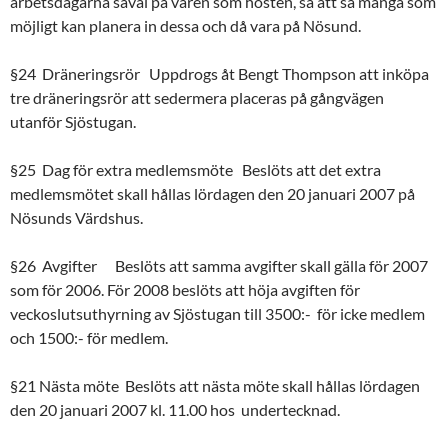
arbetsdagarna såväl på våren som hösten, så att så många som
möjligt kan planera in dessa och då vara på Nösund.
§24 Dräneringsrör Uppdrogs åt Bengt Thompson att inköpa
tre dräneringsrör att sedermera placeras på gångvägen
utanför Sjöstugan.
§25 Dag för extra medlemsmöte Beslöts att det extra
medlemsmötet skall hållas lördagen den 20 januari 2007 på
Nösunds Värdshus.
§26 Avgifter Beslöts att samma avgifter skall gälla för 2007
som för 2006. För 2008 beslöts att höja avgiften för
veckoslutsuthyrning av Sjöstugan till 3500:- för icke medlem
och 1500:- för medlem.
§21 Nästa möte Beslöts att nästa möte skall hållas lördagen
den 20 januari 2007 kl. 11.00 hos undertecknad.