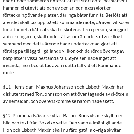
hade under sommaren noterat, att ett stort antal båtplatser i
hamnen ej utnyttjats och av den anledningen gjort en
förteckning över de platser, där inga båtar funnits. Beslöts att
ärendet skall tas upp på ett kommande möte, då även villkoren
för att inneha båtplats skall diskuteras. Den person, som gjort
anteckningarna, skall underrättas om ärendets utveckling.I
samband med detta ärende hade undertecknad gjort ett
förslag på tillägg till gällande villkor, och de rörde övertag av
båtplatser i vissa bestämda fall. Styrelsen hade inget att
invända, men beslut tas även i detta fall vid ett kommande
möte.
§11 Hemsidan Magnus Johansson och Lisbeth Maxén har
diskuterat med Tor Johnsson om ett över tagande av skötseln
av hemsidan, och överenskommelse härom hade skett.
§12 Promenadvägar  skyltar Barbro Roos visade skylt med
bild och text från Boxvike vette. Den vann allmänt gillande.
Hon och Lisbeth Maxén skall nu färdigställa övriga skyltar.