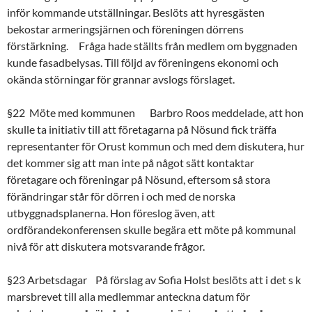
inför kommande utställningar. Beslöts att hyresgästen
bekostar armeringsjärnen och föreningen dörrens
förstärkning. Fråga hade ställts från medlem om byggnaden
kunde fasadbelysas. Till följd av föreningens ekonomi och
okända störningar för grannar avslogs förslaget.
§22 Möte med kommunen Barbro Roos meddelade, att hon
skulle ta initiativ till att företagarna på Nösund fick träffa
representanter för Orust kommun och med dem diskutera, hur
det kommer sig att man inte på något sätt kontaktar
företagare och föreningar på Nösund, eftersom så stora
förändringar står för dörren i och med de norska
utbyggnadsplanerna. Hon föreslog även, att
ordförandekonferensen skulle begära ett möte på kommunal
nivå för att diskutera motsvarande frågor.
§23 Arbetsdagar På förslag av Sofia Holst beslöts att i det s k
marsbrevet till alla medlemmar anteckna datum för