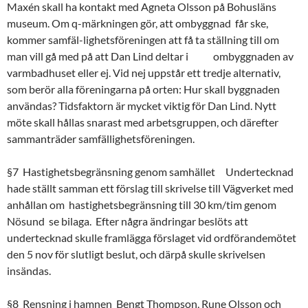
Maxén skall ha kontakt med Agneta Olsson på Bohusläns
museum. Om q-märkningen gör, att ombyggnad får ske,
kommer samfäl-lighetsföreningen att få ta ställning till om
man vill gå med på att Dan Lind deltar i ombyggnaden av
varmbadhuset eller ej. Vid nej uppstår ett tredje alternativ,
som berör alla föreningarna på orten: Hur skall byggnaden
användas? Tidsfaktorn är mycket viktig för Dan Lind. Nytt
möte skall hållas snarast med arbetsgruppen, och därefter
sammanträder samfällighetsföreningen.
§7 Hastighetsbegränsning genom samhället Undertecknad
hade ställt samman ett förslag till skrivelse till Vägverket med
anhållan om hastighetsbegränsning till 30 km/tim genom
Nösund  se bilaga. Efter några ändringar beslöts att
undertecknad skulle framlägga förslaget vid ordförandemötet
den 5 nov för slutligt beslut, och därpå skulle skrivelsen
insändas.
§8 Rensning i hamnen Bengt Thompson, Rune Olsson och