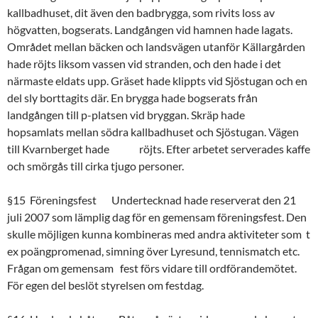
kallbadhuset, dit även den badbrygga, som rivits loss av
högvatten, bogserats. Landgången vid hamnen hade lagats.
Området mellan bäcken och landsvägen utanför Källargården
hade röjts liksom vassen vid stranden, och den hade i det
närmaste eldats upp. Gräset hade klippts vid Sjöstugan och en
del sly borttagits där. En brygga hade bogserats från
landgången till p-platsen vid bryggan. Skräp hade
hopsamlats mellan södra kallbadhuset och Sjöstugan. Vägen
till Kvarnberget hade röjts. Efter arbetet serverades kaffe
och smörgås till cirka tjugo personer.
§15 Föreningsfest Undertecknad hade reserverat den 21
juli 2007 som lämplig dag för en gemensam föreningsfest. Den
skulle möjligen kunna kombineras med andra aktiviteter som t
ex poängpromenad, simning över Lyresund, tennismatch etc.
Frågan om gemensam fest förs vidare till ordförandemötet.
För egen del beslöt styrelsen om festdag.