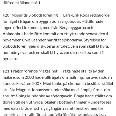
tillfredsställande sätt.
§20 Nösunds Sjöbodsförening Lars-Erik Roos redogjorde
för läget i frågan om byggnation av sjöbodar. Hittills hade
ingen offert inkommit, men från Bergsbyggarna och
Animonhus hade löfte kommit om ett yttrande senast den 4
november. Owe Leander har ritat sjöbodarna. Styrelsen för
Sjöbodsföreningen diskuterar antalet, vem som skall få hyra,
hur många var och en skall få hyra, var den skall bo som får
hyra etc.
§21 Frågor rörande Magasinet Fråga hade ställts av den
målare, som 2003 hade tillfrågats om målning, huruvida sådan
kunde ske våren 2007. Med tanke på ekonomin beslöts i stället
att låta Magnus Johansson undersöka med lämplig firma, om
sprutmålning kunde ske av södergaveln. Fråga hade ställts om
dörren till den uthyrda lokalen i bottenvåningen kunde förses
med extra bräder och nya gångjärn samt fönstret med tre
armeringsjärn  allt för att uppfylla försäkringsbolagets krav