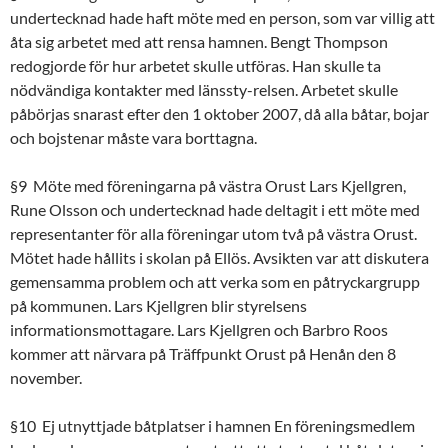
undertecknad hade haft möte med en person, som var villig att
åta sig arbetet med att rensa hamnen. Bengt Thompson
redogjorde för hur arbetet skulle utföras. Han skulle ta
nödvändiga kontakter med länssty-relsen. Arbetet skulle
påbörjas snarast efter den 1 oktober 2007, då alla båtar, bojar
och bojstenar måste vara borttagna.
§9 Möte med föreningarna på västra Orust Lars Kjellgren,
Rune Olsson och undertecknad hade deltagit i ett möte med
representanter för alla föreningar utom två på västra Orust.
Mötet hade hållits i skolan på Ellös. Avsikten var att diskutera
gemensamma problem och att verka som en påtryckargrupp
på kommunen. Lars Kjellgren blir styrelsens
informationsmottagare. Lars Kjellgren och Barbro Roos
kommer att närvara på Träffpunkt Orust på Henån den 8
november.
§10 Ej utnyttjade båtplatser i hamnen En föreningsmedlem