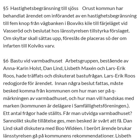
§5 Hastighetsbegränsning till sjöss Orust kommun har
behandlat ärendet om införandet av en hastighetsbegränsning
till fem knop från vägbanken i Boxviks kile till färjeläget vid
Vasseröd och beslutat hos länsstyrelsen tillstyrka förslaget.
Om skyltar skall sättas upp, föreslås de placeras sö der om
infarten till Kolviks varv.
§6 Bastu vid varmbadhuset Arbetsgruppen, bestående av
Anna-Karin Holst, Dan Lind, Lisbeth Maxén och Lars-Erik
Roos, hade träffats och diskuterat bastufrågan. Lars-Erik Roos
redogjorde för ärendet. Innan några beslut fattas, måste
besked komma från kommunen om hur man ser på q-
märkningen av varmbadhuset, och hur man vill handskas med
marken (kommunen är delägare i Samfällighetsföreningen.).
Ett antal frågor hade ställts. Får man utvidga varmbadhuset?
Sannolikt skulle tillåtelse ges, men besked är svårt att få. Dan
Lind skall diskutera med Boo Widéen. I berört ärende brukar
länsstyrelsen gå på kommunens rekommendationer. Lisbeth