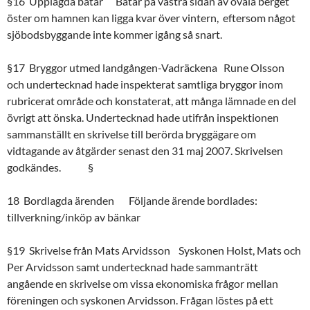
§16 Upplagda båtar Båtar på västra sidan av ovala berget
öster om hamnen kan ligga kvar över vintern, eftersom något
sjöbodsbyggande inte kommer igång så snart.
§17 Bryggor utmed landgången-Vadräckena Rune Olsson
och undertecknad hade inspekterat samtliga bryggor inom
rubricerat område och konstaterat, att många lämnade en del
övrigt att önska. Undertecknad hade utifrån inspektionen
sammanställt en skrivelse till berörda bryggägare om
vidtagande av åtgärder senast den 31 maj 2007. Skrivelsen
godkändes. §
18 Bordlagda ärenden Följande ärende bordlades:
tillverkning/inköp av bänkar
§19 Skrivelse från Mats Arvidsson Syskonen Holst, Mats och
Per Arvidsson samt undertecknad hade sammanträtt
angående en skrivelse om vissa ekonomiska frågor mellan
föreningen och syskonen Arvidsson. Frågan löstes på ett