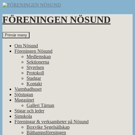
Hoppa
till
innehåll
FÖRENINGEN NÖSUND
Sök
Primär meny
Om Nösund
Föreningen Nösund
Medlemskap
Sektionerna
Styrelsen
Protokoll
Stadgar
Kontakt
Varmbadhuset
Sjöstugan
Magasinet
Galleri Tärnan
Stigar och leder
Simskola
Föreningar & verksamheter på Nösund
Boxvike Segelsällskap
Båthamnsföreningen