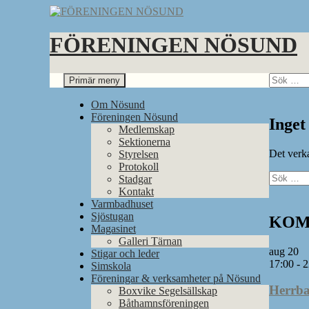
Hoppa
till
innehåll
FÖRENINGEN NÖSUND
Sök
Sök
Primär meny
efter:
Om Nösund
Föreningen Nösund
Inget
Medlemskap
Sektionerna
Det verka
Styrelsen
Protokoll
Sök
Stadgar
efter:
Kontakt
Varmbadhuset
Sjöstugan
KOM
Magasinet
Galleri Tärnan
aug
20
Stigar och leder
17:00
-
2
Simskola
Föreningar & verksamheter på Nösund
Herrba
Boxvike Segelsällskap
Båthamnsföreningen