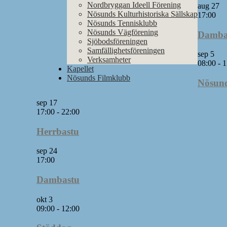
Nordbryggan Ideell Förening
aug
27
Nösunds Kulturhistoriska Sällskap
17:00
Nösunds Tennisklubb
Nösunds Vägförening
Damba
Sjöbodsföreningen
Samfällighetsföreningen
sep
5
Verksamheter
08:00
-
1
Kapellet
Nösunds Filmklubb
Nösund
sep
17
17:00
-
22:00
Herrbastu
sep
24
17:00
Dambastu
okt
3
09:00
-
12:00