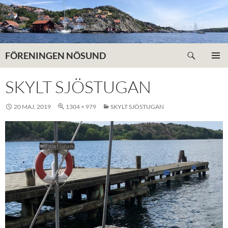
Hoppa
till
innehåll
Sök
FÖRENINGEN NÖSUND
PRIMÄR
MENY
SKYLT SJÖSTUGAN
20 MAJ, 2019
1304 × 979
SKYLT SJÖSTUGAN