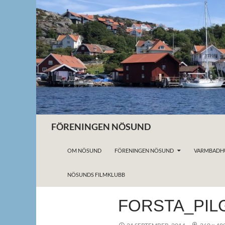
Hoppa
till
innehåll
Sök
FÖRENINGEN NÖSUND
OM NÖSUND
FÖRENINGEN NÖSUND
VARMBADH
NÖSUNDS FILMKLUBB
FORSTA_PIL