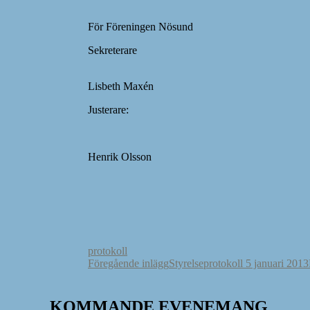
För Föreningen Nösund
Sekreterare
Möt
Lisbeth Maxén Lar
Justerare:
Henrik Olsson Hans
protokoll
Inläggsnavigering
Föregående inlägg
Styrelseprotokoll 5 januari 2013
KOMMANDE EVENEMANG