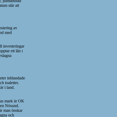
r, julmarknad
tum står att
nsiering av
and med
ll investeringar
ptar ett lån i
eslagna
arter inblandade
 toaletter.
är i land.
eras mark är OK
ngen Nösund.
där man önskar
lagna och