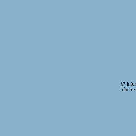
§7 Info
från sek