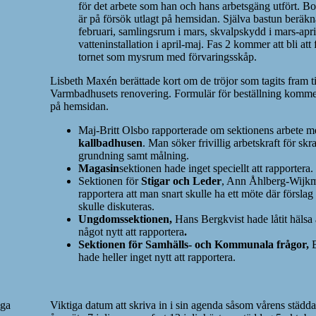
för det arbete som han och hans arbetsgäng utfört. 
är på försök utlagt på hemsidan. Själva bastun beräkna
februari, samlingsrum i mars, skvalpskydd i mars-apri
vatteninstallation i april-maj. Fas 2 kommer att bli att 
tornet som mysrum med förvaringsskåp.
Lisbeth Maxén berättade kort om de tröjor som tagits fram til
Varmbadhusets renovering. Formulär för beställning kommer
på hemsidan.
Maj-Britt Olsbo rapporterade om sektionens arbete m
kallbadhusen
. Man söker frivillig arbetskraft för skr
grundning samt målning.
Magasin
sektionen hade inget speciellt att rapportera.
Sektionen för
Stigar och Leder
, Ann Åhlberg-Wijkm
rapportera att man snart skulle ha ett möte där förslag 
skulle diskuteras.
Ungdomssektionen,
Hans Bergkvist hade låtit hälsa a
något nytt att rapportera
.
Sektionen för Samhälls- och Kommunala frågor,
hade heller inget nytt att rapportera.
iga
Viktiga datum att skriva in i sin agenda såsom vårens städda