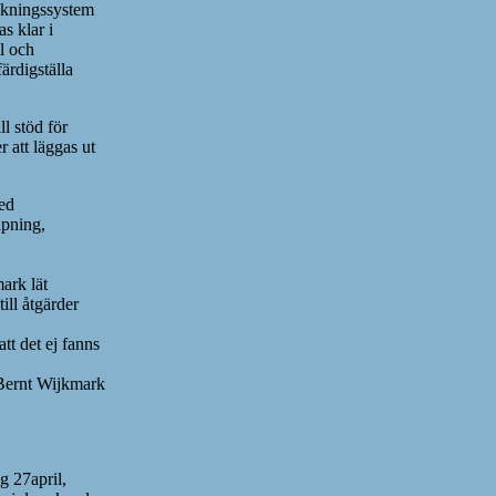
Bokningssystem
s klar i
l och
färdigställa
l stöd för
 att läggas ut
ed
apning,
ark lät
till åtgärder
tt det ej fanns
Bernt Wijkmark
g 27april,