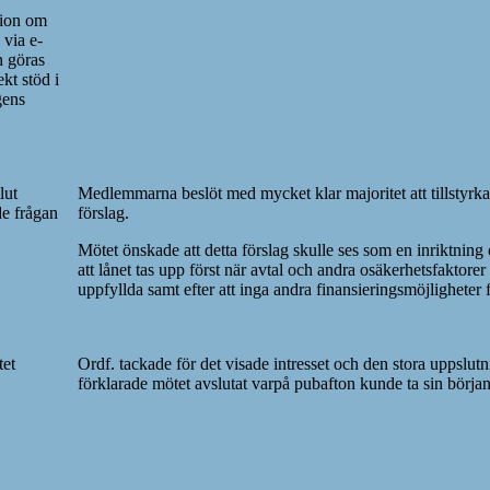
ion om
 via e-
n göras
ekt stöd i
gens
lut
Medlemmarna beslöt med mycket klar majoritet att tillstyrka
e frågan
förslag.
.
Mötet önskade att detta förslag skulle ses som en inriktning 
att lånet tas upp först när avtal och andra osäkerhetsfaktorer
uppfyllda
samt efter att inga andra finansieringsmöjligheter 
et
Ordf. tackade för det visade intresset och den stora uppslut
förklarade mötet avslutat varpå pubafton kunde ta sin början