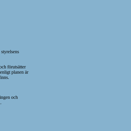
 styrelsens
och förutsätter
 enligt planen är
finns.
ningen och
.