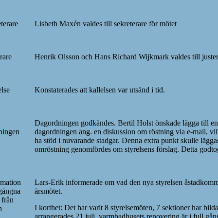
terare
Lisbeth Maxén valdes till sekreterare för mötet
rare
Henrik Olsson och Hans Richard Wijkmark valdes till juste
else
Konstaterades att kallelsen var utsänd i tid.
Dagordningen godkändes. Bertil Holst önskade lägga till en 
ningen
dagordningen ang. en diskussion om röstning via e-mail, vil
ha stöd i nuvarande stadgar. Denna extra punkt skulle lägga
omröstning genomfördes om styrelsens förslag. Detta godto
rmation
Lars-Erik informerade om vad den nya styrelsen åstadkomm
gångna
årsmötet.
 från
I korthet: Det har varit 8 styrelsemöten, 7 sektioner har bil
n
arrangerades 21 juli, varmbadhusets renovering är i full gå