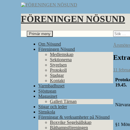
Hoppa
till
innehåll
FÖRENINGEN NÖSUND
Sök
Sök
Primär meny
efter:
Om Nösund
Årsmötes
Föreningen Nösund
Medlemskap
Extra
Sektionerna
Styrelsen
11 februa
Protokoll
Stadgar
Protoko
Kontakt
19.45.
Varmbadhuset
Sjöstugan
Magasinet
Galleri Tärnan
Närvara
Stigar och leder
Simskola
Föreningar & verksamheter på Nösund
Boxvike Segelsällskap
§1 Möte
Båthamnsföreningen