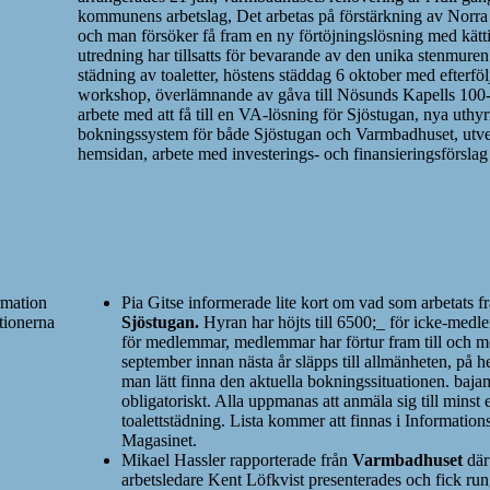
kommunens arbetslag, Det arbetas på förstärkning av Norr
och man försöker få fram en ny förtöjningslösning med kätt
utredning har tillsatts för bevarande av den unika stenmuren
städning av toaletter, höstens städdag 6 oktober med efterfö
workshop, överlämnande av gåva till Nösunds Kapells 100-
arbete med att få till en VA-lösning för Sjöstugan, nya uthy
bokningssystem för både Sjöstugan och Varmbadhuset, utve
hemsidan, arbete med investerings- och finansieringsförslag 
rmation
Pia Gitse informerade lite kort om vad som arbetats f
tionerna
Sjöstugan.
Hyran har höjts till 6500;_ för icke-medl
för medlemmar, medlemmar har förtur fram till och me
september innan nästa år släpps till allmänheten, på 
man lätt finna den aktuella bokningssituationen. bajam
obligatoriskt. Alla uppmanas att anmäla sig till minst
toalettstädning. Lista kommer att finnas i Informatio
Magasinet.
Mikael Hassler rapporterade från
Varmbadhuset
där
arbetsledare Kent Löfkvist presenterades och fick ru