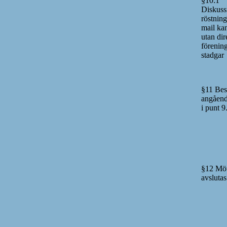
§10:1
Diskuss
röstning
mail ka
utan dir
förenin
stadgar
§11 Bes
angåend
i punt 9
§12 Möt
avslutas