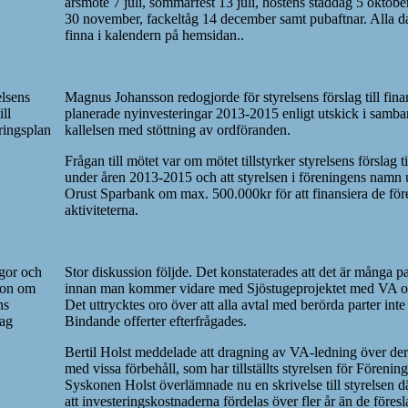
årsmöte 7 juli, sommarfest 13 juli, höstens städdag 5 oktobe
30 november, fackeltåg 14 december samt pubaftnar. Alla da
finna i kalendern på hemsidan..
elsens
Magnus Johansson redogjorde för styrelsens förslag till fina
ill
planerade nyinvesteringar 2013-2015 enligt utskick i samb
ringsplan
kallelsen med stöttning av ordföranden.
Frågan till mötet var om mötet tillstyrker styrelsens förslag ti
under åren 2013-2015 och att styrelsen i föreningens namn up
Orust Sparbank om max. 500.000kr för att finansiera de för
aktiviteterna.
gor och
Stor diskussion följde. Det konstaterades att det är många p
ion om
innan man kommer vidare med Sjöstugeprojektet med VA och
ns
Det uttrycktes oro över att alla avtal med berörda parter inte 
lag
Bindande offerter efterfrågades.
Bertil Holst meddelade att dragning av VA-ledning över d
med vissa förbehåll, som har tillställts styrelsen för Föreni
Syskonen Holst överlämnade nu en skrivelse till styrelsen 
att investeringskostnaderna fördelas över fler år än de föres