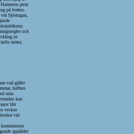
a Hamnens pirar
ing på botten,
 vid Sjöstugan,
ljande
årsjubileum,
rningsregler och
ckling av
inför mötet.
ram vad gäller
emmar, hälften
d sista
hemsidan kan
ajor blir
 en veckas
nsboden vid
 kommunens
ngande applåder