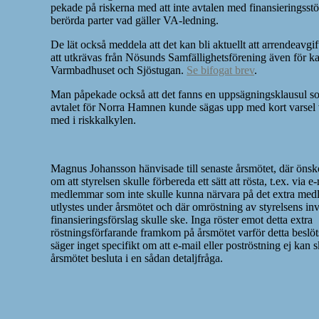
pekade på riskerna med att inte avtalen med finansieringsst
berörda parter vad gäller VA-ledning.
De lät också meddela att det kan bli aktuellt att arrendeavg
att utkrävas från Nösunds Samfällighetsförening även för k
Varmbadhuset och Sjöstugan.
Se bifogat brev
.
Man påpekade också att det fanns en uppsägningsklausul so
avtalet för Norra Hamnen kunde sägas upp med kort varsel v
med i riskkalkylen.
Magnus Johansson hänvisade till senaste årsmötet, där ön
om att styrelsen skulle förbereda ett sätt att rösta, t.ex. via e
medlemmar som inte skulle kunna närvara på det extra me
utlystes under årsmötet och där omröstning av styrelsens in
finansieringsförslag skulle ske. Inga röster emot detta extra
röstningsförfarande framkom på årsmötet varför detta beslöt
säger inget specifikt om att e-mail eller poströstning ej kan 
årsmötet besluta i en sådan detaljfråga.