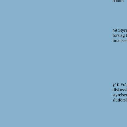
datum
§9 Styr
förslag t
finansie
§10 Frå
diskuss
styrelse
slutförs