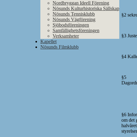
Nordbryggan Ideell Förening
Nösunds Kulturhistoriska Sällskap
Nösunds Tennisklubb
§2 sekre
Nösunds Vägförening
Sjöbodsföreningen
Samfällighetsföreningen
§3 Juste
Verksamheter
Kapellet
Nösunds Filmklubb
§4 Kall
§5
Dagord
§6 Info
om det 
halvåret
styrelse