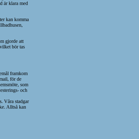
öd är klara med
ifter kan komma
allbadhusen,
m gjorde att
ilket bör tas
skemål framkom
-mail, för de
dlemsmöte, som
vesterings- och
s. Våra stadgar
ske. Alltså kan