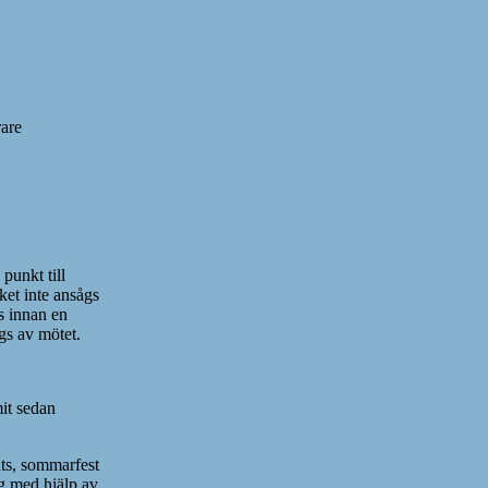
rare
punkt till
ket inte ansågs
s innan en
gs av mötet.
it sedan
dats, sommarfest
ng med hjälp av