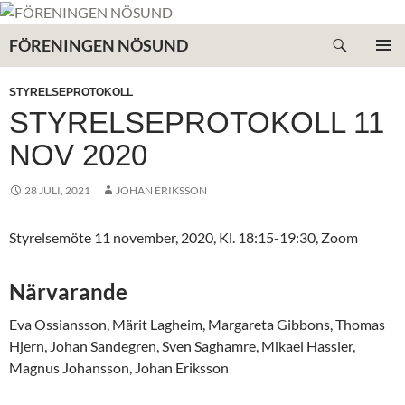
Hoppa
till
Sök
FÖRENINGEN NÖSUND
innehåll
PRIMÄR
MENY
STYRELSEPROTOKOLL
STYRELSEPROTOKOLL 11
NOV 2020
28 JULI, 2021
JOHAN ERIKSSON
Styrelsemöte 11 november, 2020, Kl. 18:15-19:30, Zoom
Närvarande
Eva Ossiansson, Märit Lagheim, Margareta Gibbons, Thomas
Hjern, Johan Sandegren, Sven Saghamre, Mikael Hassler,
Magnus Johansson, Johan Eriksson