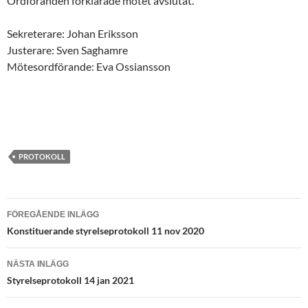
Ordföranden förklarade mötet avslutat.
Sekreterare: Johan Eriksson
Justerare: Sven Saghamre
Mötesordförande: Eva Ossiansson
PROTOKOLL
Inläggsnavigering
FÖREGÅENDE INLÄGG
Konstituerande styrelseprotokoll 11 nov 2020
NÄSTA INLÄGG
Styrelseprotokoll 14 jan 2021